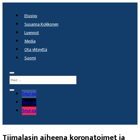
Etusivu
Susanna Kokkonen
Luennot
Media
Ota yhteyttä
Suomi
Seuraa
Seuraa
Seuraa
Tiimalasin aiheena koronatoimet ja