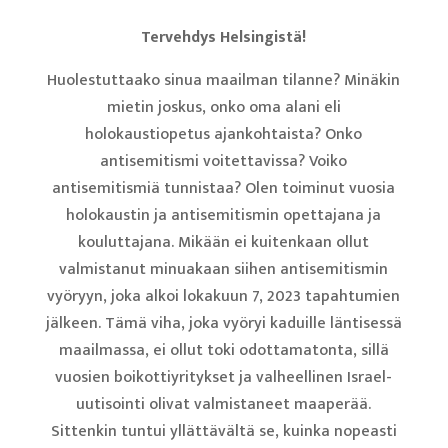
Tervehdys Helsingistä!
Huolestuttaako sinua maailman tilanne? Minäkin
mietin joskus, onko oma alani eli
holokaustiopetus ajankohtaista? Onko
antisemitismi voitettavissa? Voiko
antisemitismiä tunnistaa? Olen toiminut vuosia
holokaustin ja antisemitismin opettajana ja
kouluttajana. Mikään ei kuitenkaan ollut
valmistanut minuakaan siihen antisemitismin
vyöryyn, joka alkoi lokakuun 7, 2023 tapahtumien
jälkeen. Tämä viha, joka vyöryi kaduille läntisessä
maailmassa, ei ollut toki odottamatonta, sillä
vuosien boikottiyritykset ja valheellinen Israel-
uutisointi olivat valmistaneet maaperää.
Sittenkin tuntui yllättävältä se, kuinka nopeasti