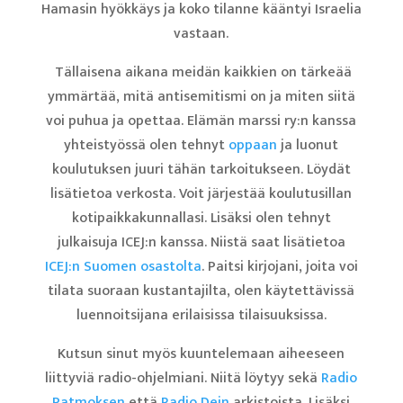
Hamasin hyökkäys ja koko tilanne kääntyi Israelia
vastaan.
Tällaisena aikana meidän kaikkien on tärkeää
ymmärtää, mitä antisemitismi on ja miten siitä
voi puhua ja opettaa. Elämän marssi ry:n kanssa
yhteistyössä olen tehnyt
oppaan
ja luonut
koulutuksen juuri tähän tarkoitukseen. Löydät
lisätietoa verkosta. Voit järjestää koulutusillan
kotipaikkakunnallasi. Lisäksi olen tehnyt
julkaisuja ICEJ:n kanssa. Niistä saat lisätietoa
ICEJ:n Suomen osastolta
. Paitsi kirjojani, joita voi
tilata suoraan kustantajilta, olen käytettävissä
luennoitsijana erilaisissa tilaisuuksissa.
Kutsun sinut myös kuuntelemaan aiheeseen
liittyviä radio-ohjelmiani. Niitä löytyy sekä
Radio
Patmoksen
että
Radio Dein
arkistoista. Lisäksi