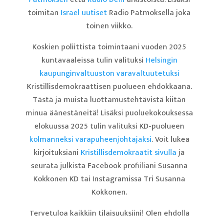
toimitan
Israel uutiset
Radio Patmoksella joka
toinen viikko.
Koskien poliittista toimintaani vuoden 2025
kuntavaaleissa tulin valituksi
Helsingin
kaupunginvaltuuston varavaltuutetuksi
Kristillisdemokraattisen puolueen ehdokkaana.
Tästä ja muista luottamustehtävistä kiitän
minua äänestäneitä! Lisäksi puoluekokouksessa
elokuussa 2025 tulin valituksi KD-puolueen
kolmanneksi varapuheenjohtajaksi
. Voit lukea
kirjoituksiani
Kristillisdemokraatit sivulla
ja
seurata julkista Facebook profiiliani Susanna
Kokkonen KD tai Instagramissa Tri Susanna
Kokkonen.
Tervetuloa kaikkiin tilaisuuksiini! Olen ehdolla