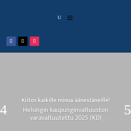
Kiitos kaikille minua äänestäneille!
Helsingin kaupunginvaltuuston
varavaltuutettu 2025 (KD)