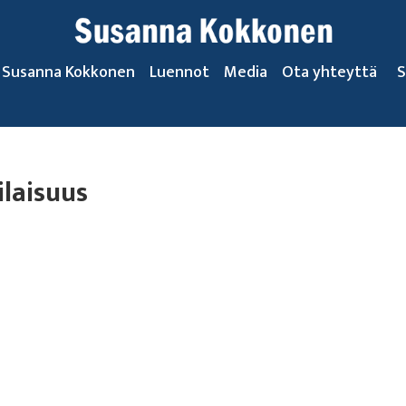
Susanna Kokkonen
Luennot
Media
Ota yhteyttä
S
ilaisuus