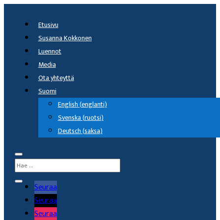
Etusivu
Susanna Kokkonen
Luennot
Media
Ota yhteyttä
Suomi
English
(
englanti
)
Svenska
(
ruotsi
)
Deutsch
(
saksa
)
Seuraa
Seuraa
Seuraa