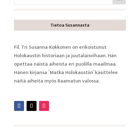
Tietoa Susannasta
Fil. Tri Susanna Kokkonen on erikoistunut
Holokaustin historiaan ja juutalaisvihaan. Hän
opettaa näistä aiheista eri puolilla maailmaa.
Hänen kirjansa ’Matka Holokaustiin’ käsittelee
näitä aiheita myös Raamatun valossa.
Lue lisää