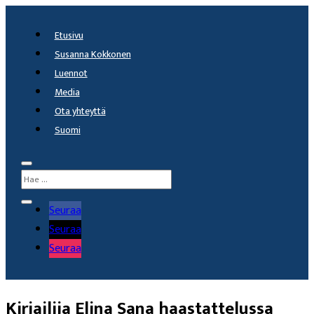
Etusivu
Susanna Kokkonen
Luennot
Media
Ota yhteyttä
Suomi
Seuraa
Seuraa
Seuraa
Kirjailija Elina Sana haastattelussa