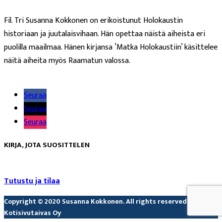
Fil. Tri Susanna Kokkonen on erikoistunut Holokaustin
historiaan ja juutalaisvihaan. Hän opettaa näistä aiheista eri
puolilla maailmaa. Hänen kirjansa ’Matka Holokaustiin’ käsittelee
näitä aiheita myös Raamatun valossa.
Lue lisää
Seuraa
Seuraa
Seuraa
KIRJA, JOTA SUOSITTELEN
Tutustu ja tilaa
Copyright © 2020 Susanna Kokkonen. All rights reserved. Design
Kotisivutaivas Oy