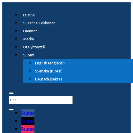
Etusivu
Susanna Kokkonen
Luennot
Media
Ota yhteyttä
Suomi
English
(
englanti
)
Svenska
(
ruotsi
)
Deutsch
(
saksa
)
Seuraa
Seuraa
Seuraa