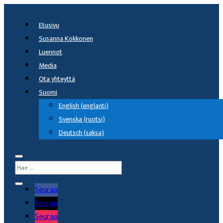
Etusivu
Susanna Kokkonen
Luennot
Media
Ota yhteyttä
Suomi
English
(
englanti
)
Svenska
(
ruotsi
)
Deutsch
(
saksa
)
Seuraa
Seuraa
Seuraa