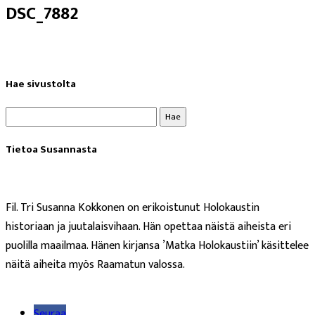
DSC_7882
Hae sivustolta
Haku:
Tietoa Susannasta
Fil. Tri Susanna Kokkonen on erikoistunut Holokaustin
historiaan ja juutalaisvihaan. Hän opettaa näistä aiheista eri
puolilla maailmaa. Hänen kirjansa ’Matka Holokaustiin’ käsittelee
näitä aiheita myös Raamatun valossa.
Lue lisää
Seuraa