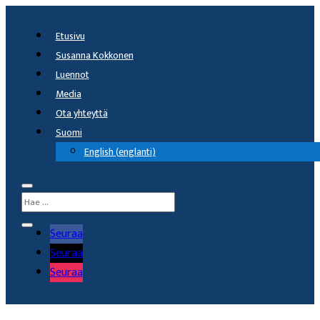
Etusivu
Susanna Kokkonen
Luennot
Media
Ota yhteyttä
Suomi
English
(
englanti
)
Seuraa
Seuraa
Seuraa