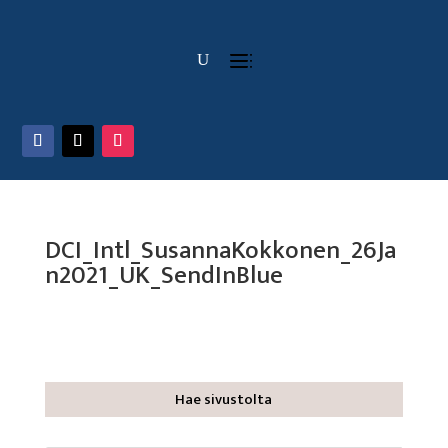
DCI_Intl_SusannaKokkonen_26Ja
n2021_UK_SendInBlue
Hae sivustolta