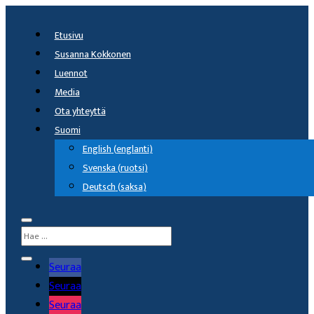
Etusivu
Susanna Kokkonen
Luennot
Media
Ota yhteyttä
Suomi
English
(
englanti
)
Svenska
(
ruotsi
)
Deutsch
(
saksa
)
Seuraa
Seuraa
Seuraa