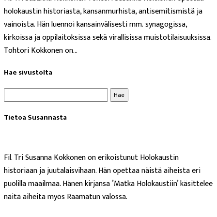
holokaustin historiasta, kansanmurhista, antisemitismistä ja
vainoista. Hän luennoi kansainvälisesti mm. synagogissa,
kirkoissa ja oppilaitoksissa sekä virallisissa muistotilaisuuksissa.
Tohtori Kokkonen on...
Hae sivustolta
Haku:
Tietoa Susannasta
Fil. Tri Susanna Kokkonen on erikoistunut Holokaustin
historiaan ja juutalaisvihaan. Hän opettaa näistä aiheista eri
puolilla maailmaa. Hänen kirjansa ’Matka Holokaustiin’ käsittelee
näitä aiheita myös Raamatun valossa.
Lue lisää