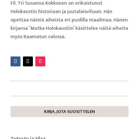
Fil. Tri Susanna Kokkonen on erikoistunut
Holokaustin historiaan ja juutalaisvihaan. Hän
opettaa näistä aiheista eri puolilla maailmaa. Hänen
kirjansa ’Matka Holokaustiin’ käsittelee näitä aiheita
myös Raamatun valossa.
Lue lisää
KIRJA, JOTA SUOSITTELEN
Tutustu ja tilaa