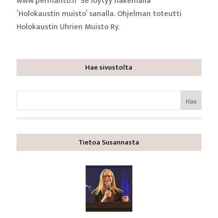
www.permanto.fi Se löytyy hakemalla
’Holokaustin muisto’ sanalla. Ohjelman toteutti
Holokaustin Uhrien Muisto Ry.
Hae sivustolta
Tietoa Susannasta