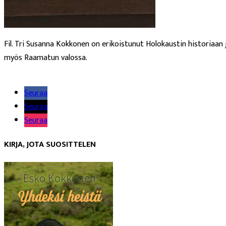
Fil. Tri Susanna Kokkonen on erikoistunut Holokaustin historiaan j
myös Raamatun valossa.
Lue lisää
Seuraa
Seuraa
Seuraa
KIRJA, JOTA SUOSITTELEN