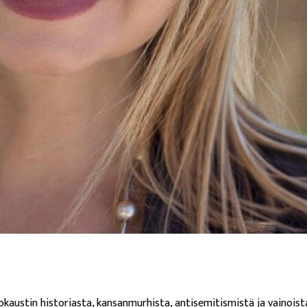
austin historiasta, kansanmurhista, antisemitismistä ja vainoista.