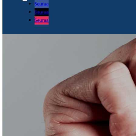
Seuraa
Seuraa
Seuraa