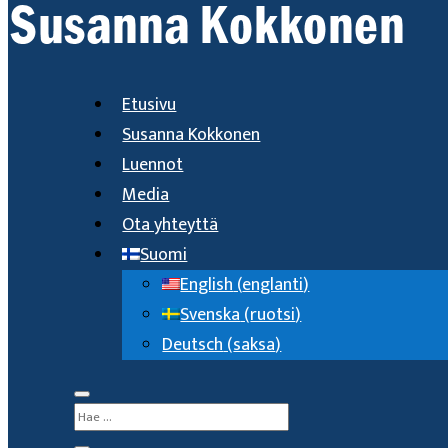
Etusivu
Susanna Kokkonen
Luennot
Media
Ota yhteyttä
Suomi
English
(
englanti
)
Svenska
(
ruotsi
)
Deutsch
(
saksa
)