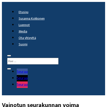
Etusivu
Susanna Kokkonen
Luennot
Media
Ota yhteyttä
Suomi
Seuraa
Seuraa
Seuraa
Vainotun seurakunnan voima