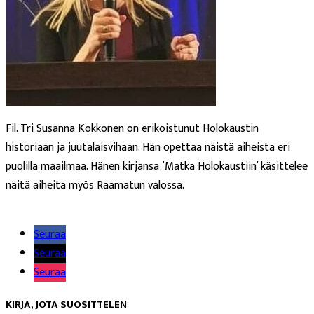
Fil. Tri Susanna Kokkonen on erikoistunut Holokaustin
historiaan ja juutalaisvihaan. Hän opettaa näistä aiheista eri
puolilla maailmaa. Hänen kirjansa ’Matka Holokaustiin’ käsittelee
näitä aiheita myös Raamatun valossa.
Lue lisää
Seuraa
Seuraa
Seuraa
KIRJA, JOTA SUOSITTELEN