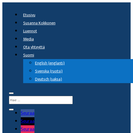
Etusivu
Susanna Kokkonen
Luennot
Media
Ota yhteyttä
Suomi
English
(
englanti
)
Svenska
(
ruotsi
)
Deutsch
(
saksa
)
Seuraa
Seuraa
Seuraa