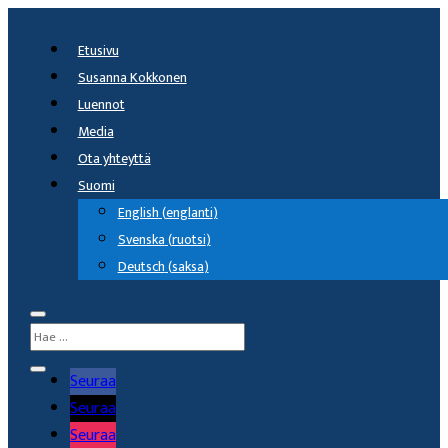
Etusivu
Susanna Kokkonen
Luennot
Media
Ota yhteyttä
Suomi
English
(
englanti
)
Svenska
(
ruotsi
)
Deutsch
(
saksa
)
Seuraa
Seuraa
Seuraa