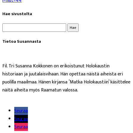
l=fi&t
=44
Hae sivustolta
Haku:
Tietoa Susannasta
Fil. Tri Susanna Kokkonen on erikoistunut Holokaustin
historiaan ja juutalaisvihaan. Hän opettaa näistä aiheista eri
puolilla maailmaa. Hänen kirjansa ’Matka Holokaustiin’ käsittelee
näitä aiheita myös Raamatun valossa.
Lue lisää
Seuraa
Seuraa
Seuraa