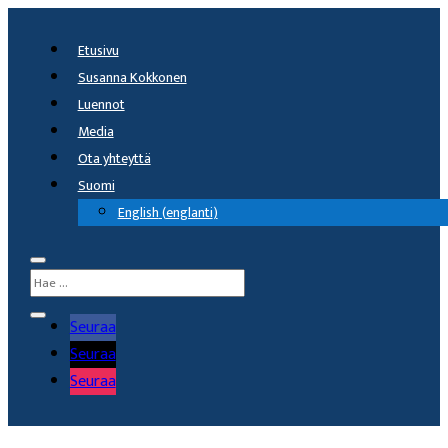
Etusivu
Susanna Kokkonen
Luennot
Media
Ota yhteyttä
Suomi
English
(
englanti
)
Seuraa
Seuraa
Seuraa