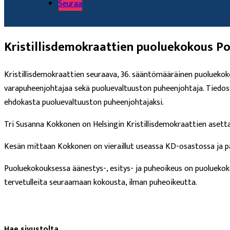
Seuraa
Kristillisdemokraattien puoluekokous Po
Kristillisdemokraattien seuraava, 36. sääntömääräinen puoluekok
varapuheenjohtajaa sekä puoluevaltuuston puheenjohtaja. Tiedos
ehdokasta puoluevaltuuston puheenjohtajaksi.
Tri Susanna Kokkonen on Helsingin Kristillisdemokraattien asett
Kesän mittaan Kokkonen on vieraillut useassa KD-osastossa ja pä
Puoluekokouksessa äänestys-, esitys- ja puheoikeus on puoluekokous
tervetulleita seuraamaan kokousta, ilman puheoikeutta.
Hae sivustolta