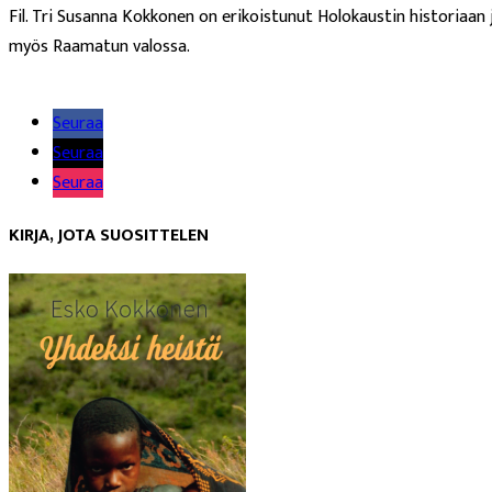
Fil. Tri Susanna Kokkonen on erikoistunut Holokaustin historiaan j
myös Raamatun valossa.
Lue lisää
Seuraa
Seuraa
Seuraa
KIRJA, JOTA SUOSITTELEN