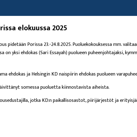
rissa elokuussa 2025
ous pidetään Porissa 23.-24.8.2025. Puoluekokouksessa mm. valitaa
sa on yksi ehdokas (Sari Essayah) puolueen puheenjohtajaksi, kym
ama ehdokas ja Helsingin KD naispiirin ehdokas puolueen varapuhee
ivittänyt somessa puoluetta kiinnostavista aiheista.
edustajilla, jotka KD:n paikallisosastot, piirijärjestöt ja erityisj