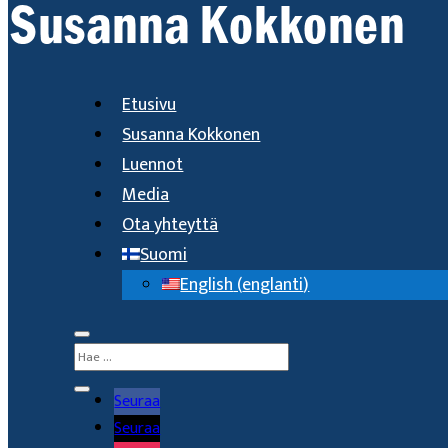
Etusivu
Susanna Kokkonen
Luennot
Media
Ota yhteyttä
Suomi
English
(
englanti
)
Seuraa
Seuraa