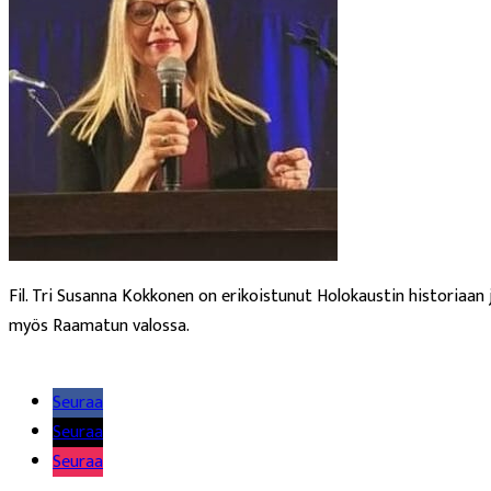
Fil. Tri Susanna Kokkonen on erikoistunut Holokaustin historiaan j
myös Raamatun valossa.
Lue lisää
Seuraa
Seuraa
Seuraa