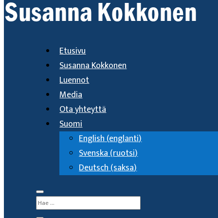
Etusivu
Susanna Kokkonen
Luennot
Media
Ota yhteyttä
Suomi
English
(
englanti
)
Svenska
(
ruotsi
)
Deutsch
(
saksa
)