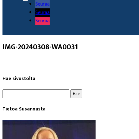
Seuraa
Seuraa
Seuraa
IMG-20240308-WA0031
Hae sivustolta
Haku:
Tietoa Susannasta