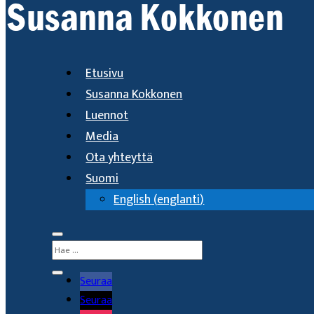
Etusivu
Susanna Kokkonen
Luennot
Media
Ota yhteyttä
Suomi
English
(
englanti
)
Seuraa
Seuraa