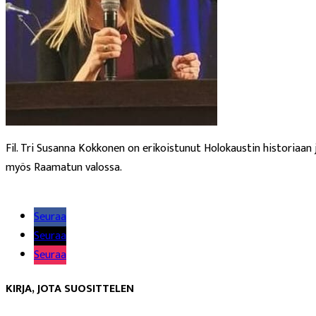
Fil. Tri Susanna Kokkonen on erikoistunut Holokaustin historiaan j
myös Raamatun valossa.
Lue lisää
Seuraa
Seuraa
Seuraa
KIRJA, JOTA SUOSITTELEN