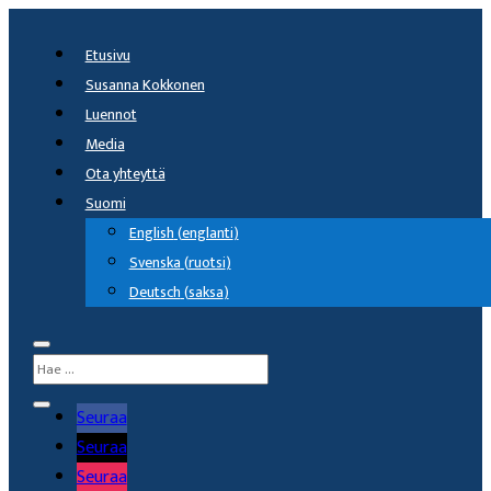
Etusivu
Susanna Kokkonen
Luennot
Media
Ota yhteyttä
Suomi
English
(
englanti
)
Svenska
(
ruotsi
)
Deutsch
(
saksa
)
Seuraa
Seuraa
Seuraa