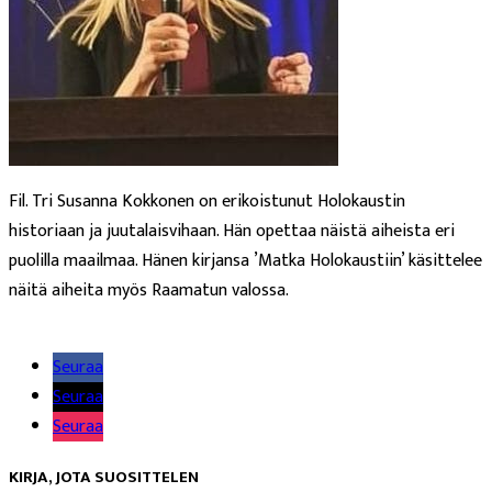
Fil. Tri Susanna Kokkonen on erikoistunut Holokaustin
historiaan ja juutalaisvihaan. Hän opettaa näistä aiheista eri
puolilla maailmaa. Hänen kirjansa ’Matka Holokaustiin’ käsittelee
näitä aiheita myös Raamatun valossa.
Lue lisää
Seuraa
Seuraa
Seuraa
KIRJA, JOTA SUOSITTELEN