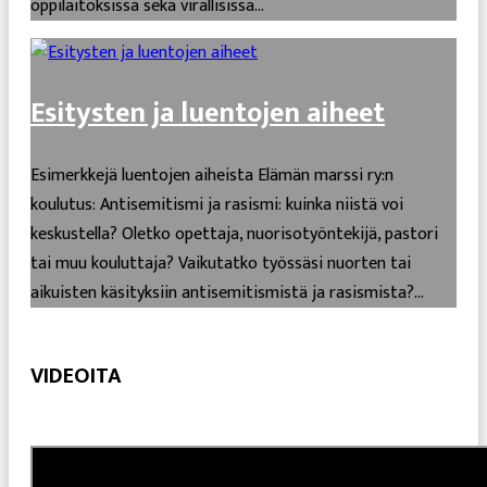
oppilaitoksissa sekä virallisissa...
Esitysten ja luentojen aiheet
Esimerkkejä luentojen aiheista Elämän marssi ry:n
koulutus: Antisemitismi ja rasismi: kuinka niistä voi
keskustella? Oletko opettaja, nuorisotyöntekijä, pastori
tai muu kouluttaja? Vaikutatko työssäsi nuorten tai
aikuisten käsityksiin antisemitismistä ja rasismista?...
VIDEOITA