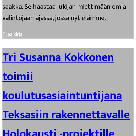
saakka. Se haastaa lukijan miettimään omia
valintojaan ajassa, jossa nyt elämme.
Tilaa kirja
Tri Susanna Kokkonen
toimii
koulutusasiaintuntijana
Teksasiin rakennettavalle
Holokausti -projektille