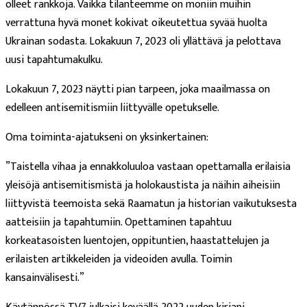
olleet rankkoja. Vaikka tilanteemme on moniin muihin
verrattuna hyvä monet kokivat oikeutettua syvää huolta
Ukrainan sodasta. Lokakuun 7, 2023 oli yllättävä ja pelottava
uusi tapahtumakulku.
Lokakuun 7, 2023 näytti pian tarpeen, joka maailmassa on
edelleen antisemitismiin liittyvälle opetukselle.
Oma toiminta-ajatukseni on yksinkertainen:
”Taistella vihaa ja ennakkoluuloa vastaan opettamalla erilaisia
yleisöjä antisemitismistä ja holokaustista ja näihin aiheisiin
liittyvistä teemoista sekä Raamatun ja historian vaikutuksesta
aatteisiin ja tapahtumiin. Opettaminen tapahtuu
korkeatasoisten luentojen, oppituntien, haastattelujen ja
erilaisten artikkeleiden ja videoiden avulla. Toimin
kansainvälisesti.”