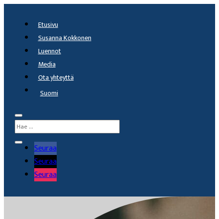
Etusivu
Susanna Kokkonen
Luennot
Media
Ota yhteyttä
Suomi
Seuraa
Seuraa
Seuraa