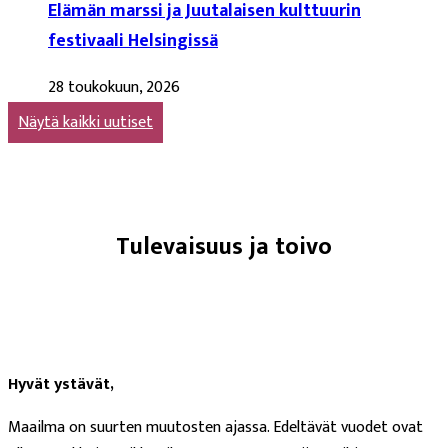
Elämän marssi ja Juutalaisen kulttuurin
festivaali Helsingissä
28 toukokuun, 2026
Näytä kaikki uutiset
Tulevaisuus ja toivo
Hyvät ystävät
,
Maailma on suurten muutosten ajassa. Edeltävät vuodet ovat