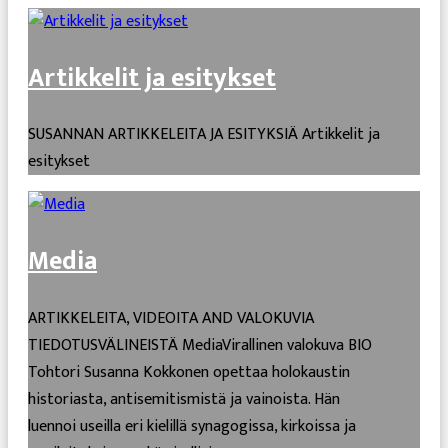
Artikkelit ja esitykset
SUSANNAN ARTIKKELEITA JA ESITYKSIÄ Artikkelit ja
esitykset
Media
ARTIKKELEITA, VIDEOITA AND VALOKUVIA
TIEDOTUSVÄLINEISTÄ MediaVirallinen valokuva BIO
Tohtori Susanna Kokkonen opettaa holokaustin
historiasta, antisemitismistä ja vainoista. Hän
luennoi useilla eri kielillä synagogissa, kirkoissa ja