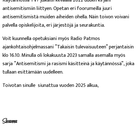
Käytännössä TV7 julkaisi keväällä 2022 uuden kirjani
antisemitismiin liittyen. Opetan eri foorumeilla juuri
antisemitismistä muiden aiheiden ohella. Näin toivon voivani
palvella opiskelijoita, eri järjestöjä ja seurakuntia.
Voit kuunnella opetuksiani myös Radio Patmos
ajankohtaisohjelmassani ”Takaisin tulevaisuuteen” perjantaisin
klo 16.10. Minulla oli lokakuusta 2023 samalla asemalla myös
sarja ”Antisemitismi ja rasismi käsitteinä ja käytännössä”, joka
tullaan esittämään uudelleen.
Toivotan sinulle siunattua vuoden 2025 alkua,
Susanna