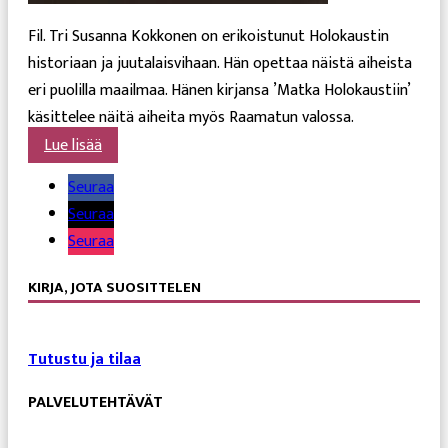
Fil. Tri Susanna Kokkonen on erikoistunut Holokaustin
historiaan ja juutalaisvihaan. Hän opettaa näistä aiheista
eri puolilla maailmaa. Hänen kirjansa ’Matka Holokaustiin’
käsittelee näitä aiheita myös Raamatun valossa.
Lue lisää
Seuraa
Seuraa
Seuraa
KIRJA, JOTA SUOSITTELEN
Tutustu ja tilaa
PALVELUTEHTÄVÄT