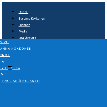
Etusivu
Susanna Kokkonen
Luennot
Media
Ota yhteyttä
SIVU
Suomi
SANNA KOKKONEN
English
(
englanti
)
ENNOT
IA
 YHTEYTTÄ
OMI
ENGLISH
(
ENGLANTI
)
Seuraa
Seuraa
Seuraa