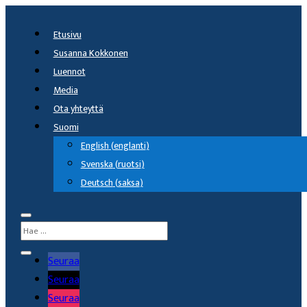
Etusivu
Susanna Kokkonen
Luennot
Media
Ota yhteyttä
Suomi
English
(
englanti
)
Svenska
(
ruotsi
)
Deutsch
(
saksa
)
Seuraa
Seuraa
Seuraa