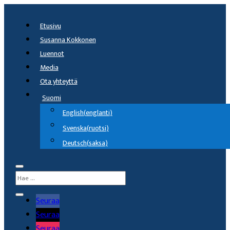
Etusivu
Susanna Kokkonen
Luennot
Media
Ota yhteyttä
Suomi
English
(
englanti
)
Svenska
(
ruotsi
)
Deutsch
(
saksa
)
Seuraa
Seuraa
Seuraa