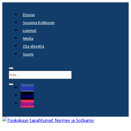
Etusivu
Susanna Kokkonen
Luennot
Media
Ota yhteyttä
Suomi
Seuraa
Seuraa
Seuraa