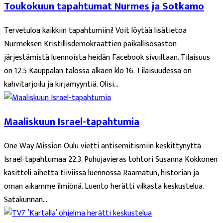
Toukokuun tapahtumat Nurmes ja Sotkamo
Tervetuloa kaikkiin tapahtumiini! Voit löytää lisätietoa
Nurmeksen Kristillisdemokraattien paikallisosaston
järjestämistä luennoista heidän Facebook sivuiltaan. Tilaisuus
on 12.5 Kauppalan talossa alkaen klo 16. Tilaisuudessa on
kahvitarjoilu ja kirjamyyntiä. Olisi...
Maaliskuun Israel-tapahtumia
One Way Mission Oulu vietti antisemitismiin keskittynyttä
Israel-tapahtumaa 22.3. Puhujavieras tohtori Susanna Kokkonen
käsitteli aihetta tiiviissä luennossa Raamatun, historian ja
oman aikamme ilmiönä. Luento herätti vilkasta keskustelua.
Satakunnan...