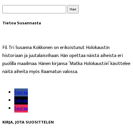
Haku:
Tietoa Susannasta
Fil. Tri Susanna Kokkonen on erikoistunut Holokaustin
historiaan ja juutalaisvihaan. Hän opettaa näistä aiheista eri
puolilla maailmaa. Hänen kirjansa ’Matka Holokaustiin’ käsittelee
näitä aiheita myös Raamatun valossa.
Lue lisää
Seuraa
Seuraa
Seuraa
KIRJA, JOTA SUOSITTELEN