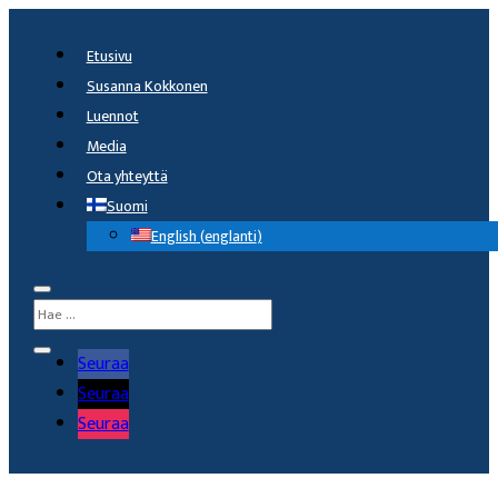
Etusivu
Susanna Kokkonen
Luennot
Media
Ota yhteyttä
Suomi
English
(
englanti
)
Seuraa
Seuraa
Seuraa