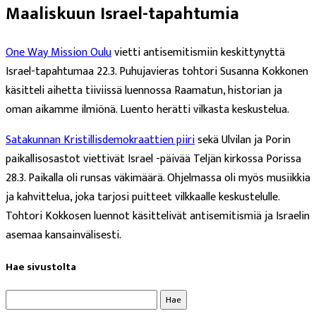
Maaliskuun Israel-tapahtumia
One Way Mission Oulu
vietti antisemitismiin keskittynyttä
Israel-tapahtumaa 22.3. Puhujavieras tohtori Susanna Kokkonen
käsitteli aihetta tiiviissä luennossa Raamatun, historian ja
oman aikamme ilmiönä. Luento herätti vilkasta keskustelua.
Satakunnan Kristillisdemokraattien piiri
sekä Ulvilan ja Porin
paikallisosastot viettivät Israel -päivää Teljän kirkossa Porissa
28.3. Paikalla oli runsas väkimäärä. Ohjelmassa oli myös musiikkia
ja kahvittelua, joka tarjosi puitteet vilkkaalle keskustelulle.
Tohtori Kokkosen luennot käsittelivät antisemitismiä ja Israelin
asemaa kansainvälisesti.
Hae sivustolta
Haku: