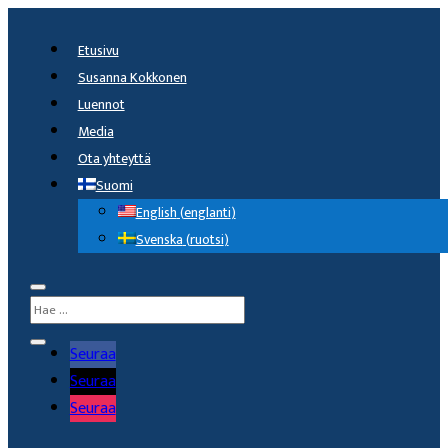
Etusivu
Susanna Kokkonen
Luennot
Media
Ota yhteyttä
Suomi
English
(
englanti
)
Svenska
(
ruotsi
)
Seuraa
Seuraa
Seuraa