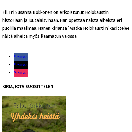
Fil. Tri Susanna Kokkonen on erikoistunut Holokaustin
historiaan ja juutalaisvihaan. Hän opettaa näistä aiheista eri
puolilla maailmaa. Hänen kirjansa ’Matka Holokaustiin’ käsittelee
näitä aiheita myös Raamatun valossa.
Lue lisää
Seuraa
Seuraa
Seuraa
KIRJA, JOTA SUOSITTELEN