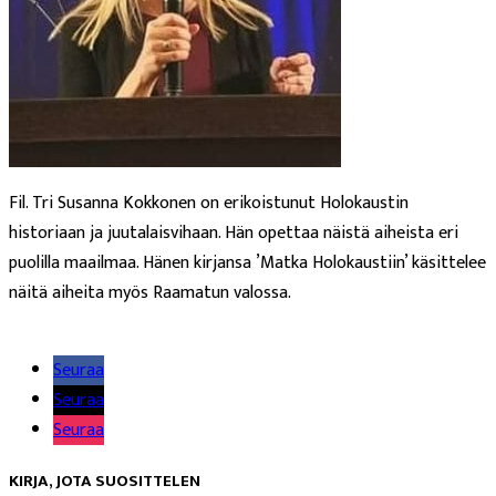
Fil. Tri Susanna Kokkonen on erikoistunut Holokaustin
historiaan ja juutalaisvihaan. Hän opettaa näistä aiheista eri
puolilla maailmaa. Hänen kirjansa ’Matka Holokaustiin’ käsittelee
näitä aiheita myös Raamatun valossa.
Lue lisää
Seuraa
Seuraa
Seuraa
KIRJA, JOTA SUOSITTELEN