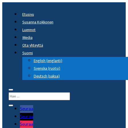
Etusivu
Susanna Kokkonen
Luennot
Media
Ota yhteyttä
Suomi
English
(
englanti
)
Svenska
(
ruotsi
)
Deutsch
(
saksa
)
Seuraa
Seuraa
Seuraa