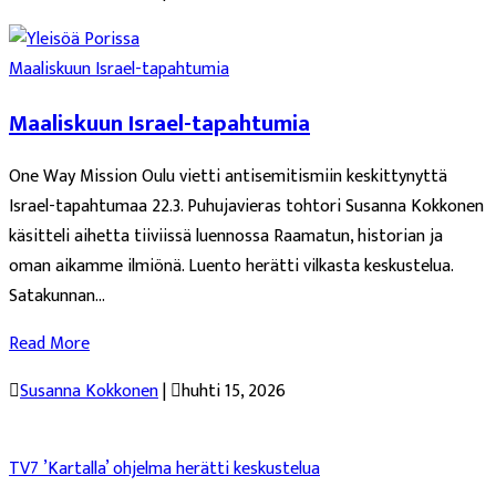
Maaliskuun Israel-tapahtumia
Maaliskuun Israel-tapahtumia
One Way Mission Oulu vietti antisemitismiin keskittynyttä
Israel-tapahtumaa 22.3. Puhujavieras tohtori Susanna Kokkonen
käsitteli aihetta tiiviissä luennossa Raamatun, historian ja
oman aikamme ilmiönä. Luento herätti vilkasta keskustelua.
Satakunnan...
Read More

Susanna Kokkonen
|

huhti 15, 2026
TV7 ’Kartalla’ ohjelma herätti keskustelua