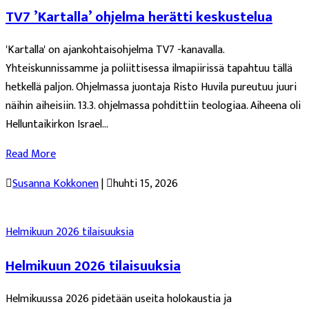
TV7 ’Kartalla’ ohjelma herätti keskustelua
'Kartalla' on ajankohtaisohjelma TV7 -kanavalla.
Yhteiskunnissamme ja poliittisessa ilmapiirissä tapahtuu tällä
hetkellä paljon. Ohjelmassa juontaja Risto Huvila pureutuu juuri
näihin aiheisiin. 13.3. ohjelmassa pohdittiin teologiaa. Aiheena oli
Helluntaikirkon Israel...
Read More

Susanna Kokkonen
|

huhti 15, 2026
Helmikuun 2026 tilaisuuksia
Helmikuun 2026 tilaisuuksia
Helmikuussa 2026 pidetään useita holokaustia ja