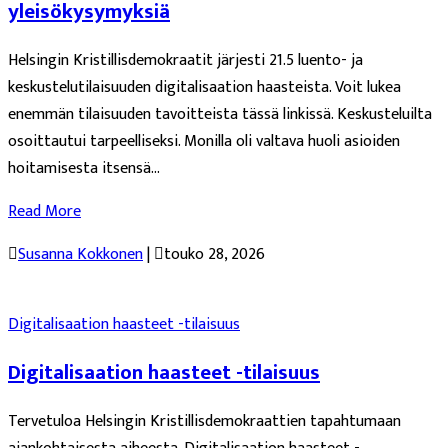
yleisökysymyksiä
Helsingin Kristillisdemokraatit järjesti 21.5 luento- ja
keskustelutilaisuuden digitalisaation haasteista. Voit lukea
enemmän tilaisuuden tavoitteista tässä linkissä. Keskusteluilta
osoittautui tarpeelliseksi. Monilla oli valtava huoli asioiden
hoitamisesta itsensä...
Read More

Susanna Kokkonen
|

touko 28, 2026
Digitalisaation haasteet -tilaisuus
Digitalisaation haasteet -tilaisuus
Tervetuloa Helsingin Kristillisdemokraattien tapahtumaan