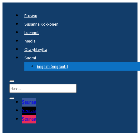
Etusivu
Susanna Kokkonen
Luennot
Media
Ota yhteyttä
Suomi
English
(
englanti
)
Seuraa
Seuraa
Seuraa