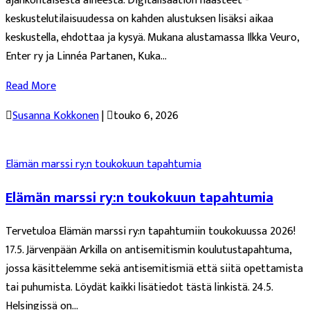
ajankohtaisesta aiheesta. Digitalisaation haasteet -
keskustelutilaisuudessa on kahden alustuksen lisäksi aikaa
keskustella, ehdottaa ja kysyä. Mukana alustamassa Ilkka Veuro,
Enter ry ja Linnéa Partanen, Kuka...
Read More

Susanna Kokkonen
|

touko 6, 2026
Elämän marssi ry:n toukokuun tapahtumia
Elämän marssi ry:n toukokuun tapahtumia
Tervetuloa Elämän marssi ry:n tapahtumiin toukokuussa 2026!
17.5. Järvenpään Arkilla on antisemitismin koulutustapahtuma,
jossa käsittelemme sekä antisemitismiä että siitä opettamista
tai puhumista. Löydät kaikki lisätiedot tästä linkistä. 24.5.
Helsingissä on...