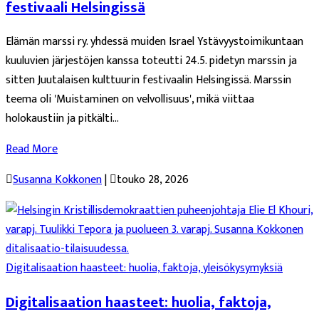
festivaali Helsingissä
Elämän marssi ry. yhdessä muiden Israel Ystävyystoimikuntaan
kuuluvien järjestöjen kanssa toteutti 24.5. pidetyn marssin ja
sitten Juutalaisen kulttuurin festivaalin Helsingissä. Marssin
teema oli 'Muistaminen on velvollisuus', mikä viittaa
holokaustiin ja pitkälti...
Read More

Susanna Kokkonen
|

touko 28, 2026
Digitalisaation haasteet: huolia, faktoja, yleisökysymyksiä
Digitalisaation haasteet: huolia, faktoja,